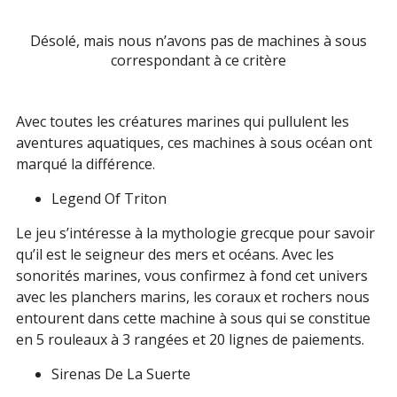
ème
Certes, on croyait au 19
siècle qu’après 500 mètres,
les profondeurs des mers et des océans n’étaient pas
Désolé, mais nous n’avons pas de machines à sous
habitées, mais, les machines à sous océan font
correspondant à ce critère
découvrir le contraire. Présentes dans de nombreux
casinos français, ces machines à sous exhibent les
multiples mystères du monde sous-marin. Avec les
Avec toutes les créatures marines qui pullulent les
points lumineux, ses contes et les craintes des
aventures aquatiques, ces machines à sous océan ont
profondeurs, à chaque étape du jeu, vous en
marqué la différence.
découvrirez bien plus.
Legend Of Triton
Décor légendaire des machines à sous
Le jeu s’intéresse à la mythologie grecque pour savoir
qu’il est le seigneur des mers et océans. Avec les
Les concepteurs des machines à sous océan se sont
sonorités marines, vous confirmez à fond cet univers
inspirés des contes et des légendes pour créer de tels
avec les planchers marins, les coraux et rochers nous
graphismes. Indépendamment du jeu, le relief de la
entourent dans cette machine à sous qui se constitue
terre, la position des objets et la taille des océans, tout
en 5 rouleaux à 3 rangées et 20 lignes de paiements.
est sans cesse modifié pour s’adapter aux forces
internes et aux conflits des êtres qui y vivent.
Sirenas De La Suerte