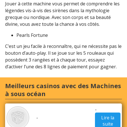
Le fun des jeux aquatiques
Jouer à cette machine vous permet de comprendre les
légendes vis-à-vis des sirènes dans la mythologie
Les jeux aquatiques dans les casinos font des scènes
grecque ou nordique. Avec son corps et sa beauté
dans les vastes étendues marines. Elles tournent
divine, vous avez toute la chance à vos côtés.
autour des histoires de bravoures, des conquêtes et
luttes acharnées, aux traversées de marins intrépides,
Pearls Fortune
à la rencontre imprévue des individus légendaires.
Aussi, si vous aimez l’océan et son monde, ce jeu vous
C’est un jeu facile à reconnaître, qui ne nécessite pas le
transportera dans ses profondeurs et vous fera rêver.
bouton d’auto-play. Il se joue sur les 5 rouleaux qui
possèdent 3 rangées et à chaque tour, essayez
Avec l’atmosphère exaltante et humide des mers et
d’activer l’une des 8 lignes de paiement pour gagner.
océans, les machines à sous s’accroissent dans nos
casinos. Plus de quatre-vingt machines sont
retrouvées pour jouer des guerres maritimes avec des
Meilleurs casinos avec des Machines
pirates, des poissons géants, et d’autres créatures
à sous océan
surhumaines. Vous retrouverez cette ambiance
aquatique avec Sea Hunter, Legend Of Triton, Mr Hat:
-
sunshine, beach party, robinson, wasa, beach, pirates
-
Lire la
bay, etc.
suite