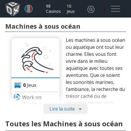
98
10
Casinos
Jeux
Machines à sous océan
Les machines à sous océan
ou aquatique ont tout leur
charme. Elles vous font
vivre dans le milieu
aquatique avec toutes ses
aventures. Que ce soient
les sonorités marines,
0
Jeux
l’ambiance, la recherche du
trésor caché ou de
Work on:
nouvelles terres, vous
Windows
Lire la suite
découvrirez toutes les
profondeurs de l’océan dès
Toutes les Machines à sous océan
la première étape.