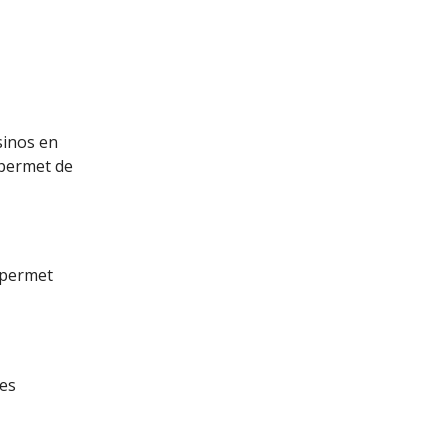
sinos en
 permet de
 permet
ses