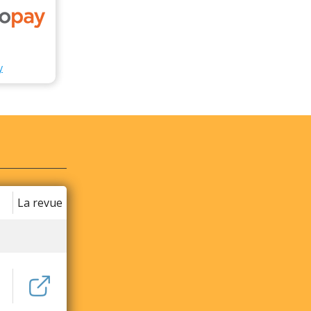
y
La revue