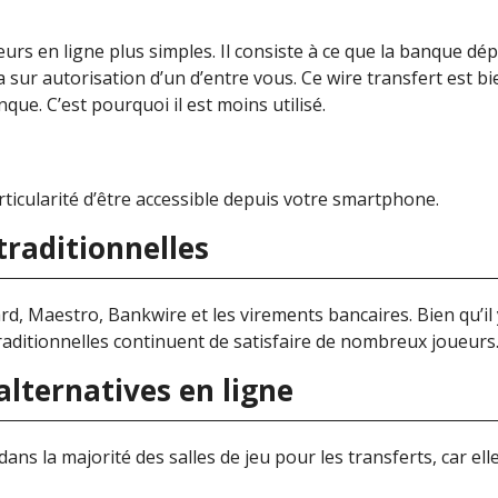
ueurs en ligne plus simples. Il consiste à ce que la banque dé
a sur autorisation d’un d’entre vous. Ce wire transfert est bi
ue. C’est pourquoi il est moins utilisé.
particularité d’être accessible depuis votre smartphone.
traditionnelles
d, Maestro, Bankwire et les virements bancaires. Bien qu’il 
ditionnelles continuent de satisfaire de nombreux joueurs
alternatives en ligne
ans la majorité des salles de jeu pour les transferts, car elle