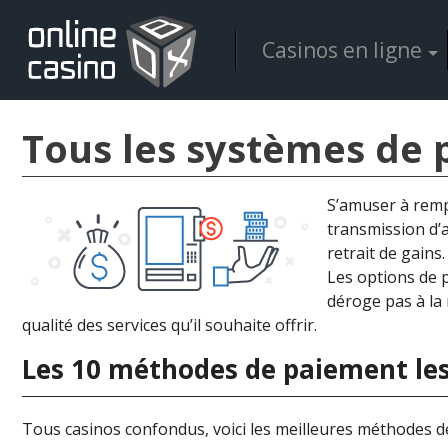
Casinos en ligne
Tous les systèmes de
S’amuser à remp
transmission d’a
retrait de gains
Les options de p
déroge pas à la 
qualité des services qu’il souhaite offrir.
Les 10 méthodes de paiement les
Tous casinos confondus, voici les meilleures méthodes d