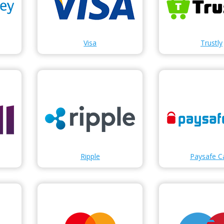
Visa
Trustly
Ripple
Paysafe C