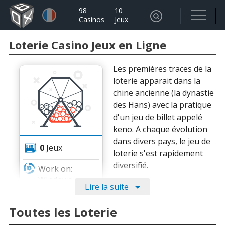
98
10
Casinos
Jeux
Loterie Casino Jeux en Ligne
Les premières traces de la
loterie apparait dans la
chine ancienne (la dynastie
des Hans) avec la pratique
d'un jeu de billet appelé
keno. A chaque évolution
dans divers pays, le jeu de
0
Jeux
loterie s'est rapidement
diversifié.
Work on:
Windows
Lire la suite
Toutes les Loterie