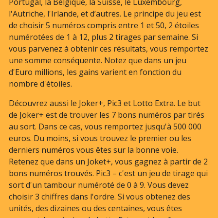
Portugal, la Belgique, la Suisse, le Luxembourg,
l'Autriche, l'Irlande, et d’autres. Le principe du jeu est
de choisir 5 numéros compris entre 1 et 50, 2 étoiles
numérotées de 1 à 12, plus 2 tirages par semaine. Si
vous parvenez à obtenir ces résultats, vous remportez
une somme conséquente. Notez que dans un jeu
d'Euro millions, les gains varient en fonction du
nombre d'étoiles.
Découvrez aussi le Joker+, Pic3 et Lotto Extra. Le but
de Joker+ est de trouver les 7 bons numéros par tirés
au sort. Dans ce cas, vous remportez jusqu'à 500 000
euros. Du moins, si vous trouvez le premier ou les
derniers numéros vous êtes sur la bonne voie.
Retenez que dans un Joket+, vous gagnez à partir de 2
bons numéros trouvés. Pic3 – c'est un jeu de tirage qui
sort d'un tambour numéroté de 0 à 9. Vous devez
choisir 3 chiffres dans l'ordre. Si vous obtenez des
unités, des dizaines ou des centaines, vous êtes