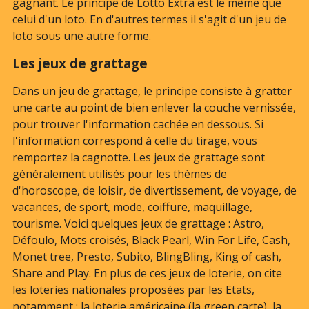
gagnant. Le principe de Lotto Extra est le même que
celui d'un loto. En d'autres termes il s'agit d'un jeu de
loto sous une autre forme.
Les jeux de grattage
Dans un jeu de grattage, le principe consiste à gratter
une carte au point de bien enlever la couche vernissée,
pour trouver l'information cachée en dessous. Si
l'information correspond à celle du tirage, vous
remportez la cagnotte. Les jeux de grattage sont
généralement utilisés pour les thèmes de
d'horoscope, de loisir, de divertissement, de voyage, de
vacances, de sport, mode, coiffure, maquillage,
tourisme. Voici quelques jeux de grattage : Astro,
Défoulo, Mots croisés, Black Pearl, Win For Life, Cash,
Monet tree, Presto, Subito, BlingBling, King of cash,
Share and Play. En plus de ces jeux de loterie, on cite
les loteries nationales proposées par les Etats,
notamment : la loterie américaine (la green carte), la