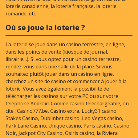
loterie canadienne, la loterie française, la loterie
romande, etc.
Où se joue la loterie ?
La loterie se joue dans un casino terrestre, en ligne,
dans les points de vente (kiosque de journal,
librairie…). Si vous optez pour un casino terrestre,
rendez-vous dans une salle de la place. Si vous
souhaitez plutôt jouer dans un casino en ligne,
cherchez un site de casino et commencer à jouer à la
loterie. Vous avez également la possibilité de
télécharger les casinos sur votre PC ou sur votre
téléphone Android. Comme casino téléchargeable, on
cite : Casino777.be, Casino extra, Lucky31 casino,
Stakes Casino, Dublinbet casino, Leo Vegas casino,
Park Lane Casino, Unique casino, Paris casino, Casino
Noir, Jackpot City Casino, Osiris casino, la Riviera