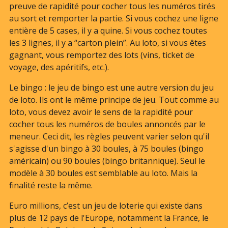
preuve de rapidité pour cocher tous les numéros tirés
au sort et remporter la partie. Si vous cochez une ligne
entière de 5 cases, il y a quine. Si vous cochez toutes
les 3 lignes, il y a “carton plein”. Au loto, si vous êtes
gagnant, vous remportez des lots (vins, ticket de
voyage, des apéritifs, etc.).
Le bingo : le jeu de bingo est une autre version du jeu
de loto. Ils ont le même principe de jeu. Tout comme au
loto, vous devez avoir le sens de la rapidité pour
cocher tous les numéros de boules annoncés par le
meneur. Ceci dit, les règles peuvent varier selon qu'il
s'agisse d'un bingo à 30 boules, à 75 boules (bingo
américain) ou 90 boules (bingo britannique). Seul le
modèle à 30 boules est semblable au loto. Mais la
finalité reste la même.
Euro millions, c’est un jeu de loterie qui existe dans
plus de 12 pays de l'Europe, notamment la France, le