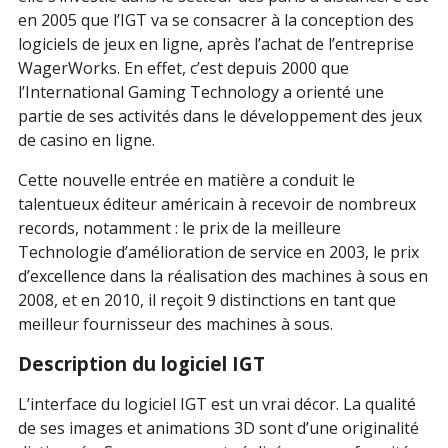
en 2005 que l’IGT va se consacrer à la conception des
logiciels de jeux en ligne, après l’achat de l’entreprise
WagerWorks. En effet, c’est depuis 2000 que
l’International Gaming Technology a orienté une
partie de ses activités dans le développement des jeux
de casino en ligne.
Cette nouvelle entrée en matière a conduit le
talentueux éditeur américain à recevoir de nombreux
records, notamment : le prix de la meilleure
Technologie d’amélioration de service en 2003, le prix
d’excellence dans la réalisation des machines à sous en
2008, et en 2010, il reçoit 9 distinctions en tant que
meilleur fournisseur des machines à sous.
Description du logiciel IGT
L’interface du logiciel IGT est un vrai décor. La qualité
de ses images et animations 3D sont d’une originalité