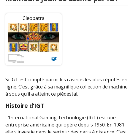
Cleopatra
Si IGT est compté parmi les casinos les plus réputés en
ligne. C’est grâce à sa magnifique collection de machine
à sous qu’il a atteint ce piédestal.
Histoire d’IGT
L’International Gaming Technologie (IGT) est une
entreprise américaine qui opère depuis 1950. En 1981,
elle s’investie dans le secteur des paris à distance. C’est