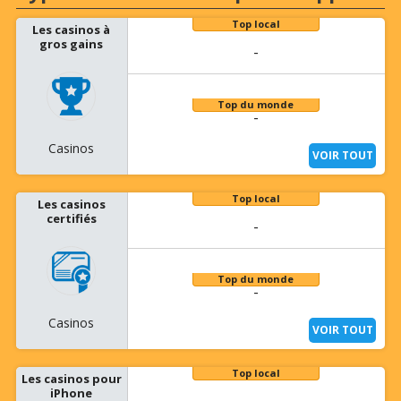
son protocole d’utilisation et qui en redemandent.
Ripple a souvent été vu comme un system « centralisé
Top local
Les casinos à
» et cela a tendance à embrouiller les joueurs
gros gains
-
amoureux des crypto-monnaies qui manquent
d’expérience. Avec Ripple, les développeurs ont tenu à
Top du monde
mettre en place une nouvelle infrastructure de
-
règlements en ligne avec une rapidité et une fiabilité
Casinos
améliorée ayant pour objectif de minimiser les coûts.
VOIR TOUT
Top local
Les casinos
certifiés
-
Top du monde
-
Casinos
VOIR TOUT
Top local
Les casinos pour
iPhone