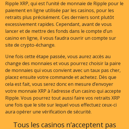
Ripple XRP, qui est l’unité de monnaie de Ripple pour le
paiement en ligne utilisée par les casinos, pour les
retraits plus précisément. Ces derniers sont plutôt
excessivement rapides. Cependant, avant de vous
lancer et de mettre des fonds dans le compte d’un
casino en ligne, il vous faudra ouvrir un compte sur
site de crypto-échange.
Une fois cette étape passée, vous aurez accès au
change des monnaies et vous pourrez choisir la paire
de monnaies qui vous convient avec un taux pas cher,
placez ensuite votre commande et achetez. Dès que
cela est fait, vous serez donc en mesure d’envoyer
votre monnaie XRP à l’adresse d’un casino qui accepte
Ripple. Vous pourrez tout aussi faire vos retraits XRP
une fois que le site sur lequel vous effectuez ceux-ci
aura opérer une vérification de sécurité.
Tous les casinos n’acceptent pas