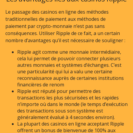
Le passage des casinos en ligne des méthodes
traditionnelles de paiement aux méthodes de
paiement par crypto-monnaie n’est pas sans
conséquences. Utiliser Ripple de ce fait, a un certain
nombre d’avantages qu’il est nécessaire de souligner :
Ripple agit comme une monnaie intermédiaire,
cela lui permet de pouvoir connecter plusieurs
autres monnaies et systèmes d’échanges. C’est
une particularité qui lui a valu une certaine
reconnaissance auprès de certaines institutions
financières de renom
Ripple est réputé pour permettre des
transactions les plus sécurisées et les rapides
n’importe où dans le monde (le temps d’exécution
des transactions sous son système est
généralement évalué à 4 secondes environ).
La plupart des casinos en ligne acceptant Ripple
offrent un bonus de bienvenue de 100% aux