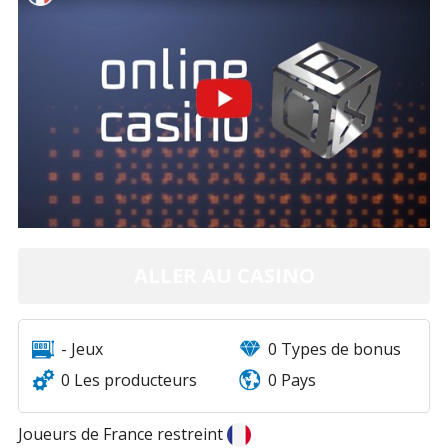
comme étant illégaux et l’accès à ces plateformes par
les joueurs citoyens de ces pays est généralement
sanctionné par une amende. Ainsi, les pays dont les
joueurs ne pourront pas avoir accès à Raging Bull
Casino sont donc : Aruba ; Costa Rica ; Bonaire ; Israël ;
Curaçao.
ALLER AU CASINO
- Jeux
0 Types de bonus
0 Les producteurs
0 Pays
Joueurs de France restreint