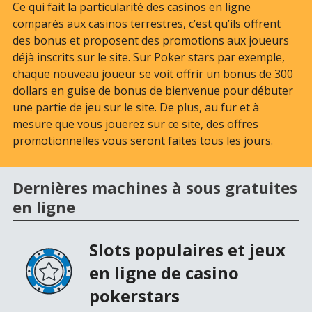
Ce qui fait la particularité des casinos en ligne
comparés aux casinos terrestres, c’est qu’ils offrent
des bonus et proposent des promotions aux joueurs
déjà inscrits sur le site. Sur Poker stars par exemple,
chaque nouveau joueur se voit offrir un bonus de 300
dollars en guise de bonus de bienvenue pour débuter
une partie de jeu sur le site. De plus, au fur et à
mesure que vous jouerez sur ce site, des offres
promotionnelles vous seront faites tous les jours.
Dernières machines à sous gratuites
en ligne
Slots populaires et jeux
en ligne de casino
pokerstars