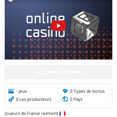
l’accès à son site aux ressortissants des pays comme
Allemegne, certains pays d’Afrique (Maroc, Mali), etc.
Cette liste n’est pas exhaustive. Mais si vous voulez
avoir la liste de tous les pays interdits sur le site Poker
stars casino, vous pouvez lire la charte du site.
ALLER AU CASINO
- Jeux
0 Types de bonus
0 Les producteurs
0 Pays
Joueurs de France restreint