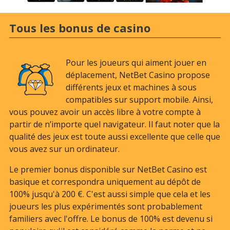
Tous les bonus de casino
Pour les joueurs qui aiment jouer en
déplacement, NetBet Casino propose
différents jeux et machines à sous
compatibles sur support mobile. Ainsi,
vous pouvez avoir un accès libre à votre compte à
partir de n’importe quel navigateur. Il faut noter que la
qualité des jeux est toute aussi excellente que celle que
vous avez sur un ordinateur.
Le premier bonus disponible sur NetBet Casino est
basique et correspondra uniquement au dépôt de
100% jusqu'à 200 €. C'est aussi simple que cela et les
joueurs les plus expérimentés sont probablement
familiers avec l'offre. Le bonus de 100% est devenu si