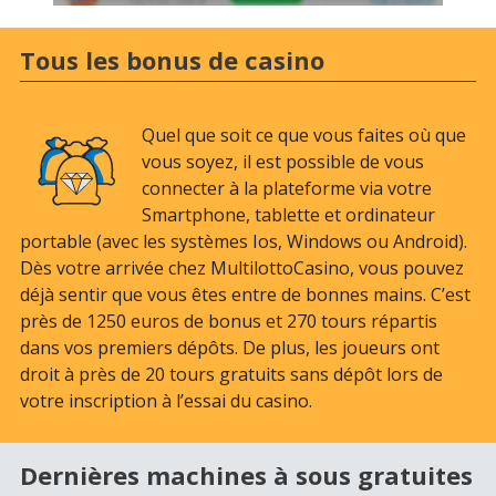
Tous les bonus de casino
Quel que soit ce que vous faites où que
vous soyez, il est possible de vous
connecter à la plateforme via votre
Smartphone, tablette et ordinateur
portable (avec les systèmes Ios, Windows ou Android).
Dès votre arrivée chez MultilottoCasino, vous pouvez
déjà sentir que vous êtes entre de bonnes mains. C’est
près de 1250 euros de bonus et 270 tours répartis
dans vos premiers dépôts. De plus, les joueurs ont
droit à près de 20 tours gratuits sans dépôt lors de
votre inscription à l’essai du casino.
Dernières machines à sous gratuites