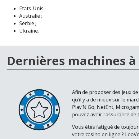
Etats-Unis ;
Australie ;
Serbie ;
Ukraine.
Dernières machines à 
Afin de proposer des jeux de 
qu’il y a de mieux sur le mar
Play’N Go, NetEnt, Microgami
pouvez avoir l’assurance de t
Vous êtes fatigué de toujour
votre casino en ligne ? LeoVe