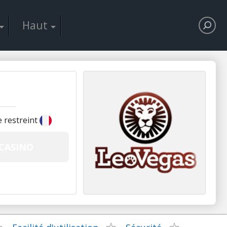
Haut
e restreint
 CASINO