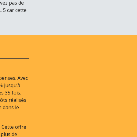
avez pas de
 5 car cette
penses. Avec
% jusqu’à
s 35 fois.
ôts réalisés
e dans le
 Cette offre
 plus de