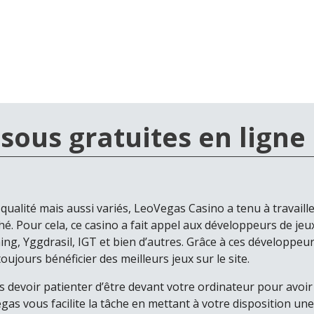
sous gratuites en ligne
qualité mais aussi variés, LeoVegas Casino a tenu à travaille
ché. Pour cela, ce casino a fait appel aux développeurs de jeu
ng, Yggdrasil, IGT et bien d’autres. Grâce à ces développeu
oujours bénéficier des meilleurs jeux sur le site.
s devoir patienter d’être devant votre ordinateur pour avoir
gas vous facilite la tâche en mettant à votre disposition un