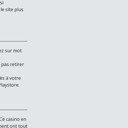
si
le site plus
uez sur mot
 pas retirer
ès à votre
laystore.
 Ce casino en
ment ont tout