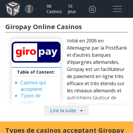
98
10
Casinos
Jeux
Giropay Online Casinos
Initié en 2006 en
Allemagne par la PostBank
et d’autres banques
d’épargnes allemandes,
Giropay est un facilitateur
Table of Content:
de paiement en ligne très
Casinos qui
efficace et très étendu sur
acceptent
les réseaux allemands et
Types de
autrichiens (autour de
casino
1500 banques). Il permet à
FAQ
Lire la suite
plus de 16 millions de
personnes de faire leurs
transactions financières en
Types de casinos acceptant Giropay