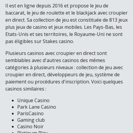
Il est en ligne depuis 2016 et propose le jeu de
baccarat, le jeu de roulette et le blackjack avec croupier
en direct. Sa collection de jeu est constituée de 813 jeux
plus jeux de casino et jeux mobiles. Les Pays-Bas, les
Etats-Unis et ses territoires, le Royaume-Uni ne sont
pas éligibles sur Stakes casino.
Plusieurs casinos avec croupier en direct sont
semblables avec d'autres casinos des mêmes
catégories à plusieurs niveaux : collection de jeu avec
croupier en direct, développeurs de jeu, système de
paiement ou procédures d'inscription. Voici quelques
casinos similaires :
Unique Casino
Park Lane Casino
ParisCasino
Gaming club
Casino Noir