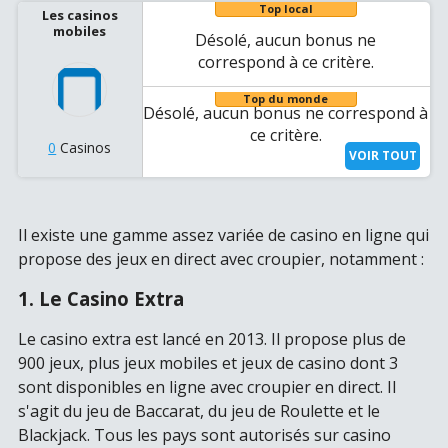
croupier
Top local
Les casinos
en
mobiles
direct
Désolé, aucun bonus ne
correspond à ce critère.
Top du monde
Désolé, aucun bonus ne correspond à
ce critère.
0
Casinos
VOIR TOUT
Les
casinos
mobiles
Il existe une gamme assez variée de casino en ligne qui
propose des jeux en direct avec croupier, notamment :
1. Le Casino Extra
Le casino extra est lancé en 2013. Il propose plus de
900 jeux, plus jeux mobiles et jeux de casino dont 3
sont disponibles en ligne avec croupier en direct. Il
s'agit du jeu de Baccarat, du jeu de Roulette et le
Blackjack. Tous les pays sont autorisés sur casino