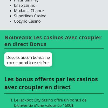
Platinum Play
Enzo casino
Madame Chance
Superlines Casino
Cozyno Casino
Nouveaux Les casinos avec croupier
en direct Bonus
Désolé, aucun bonus ne
correspond à ce critère.
Les bonus offerts par les casinos
avec croupier en direct
Le Jackpot City casino offre un bonus de
bienvenue d'une valeur de 1600$.