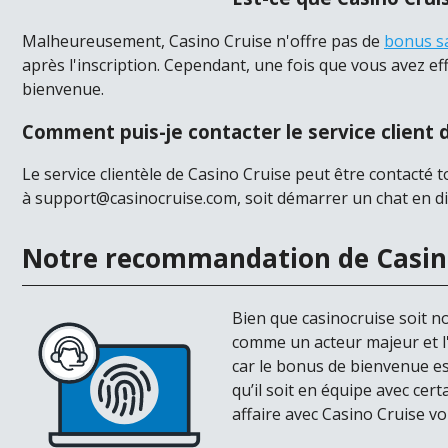
Malheureusement, Casino Cruise n'offre pas de
bonus s
après l'inscription. Cependant, une fois que vous avez e
bienvenue.
Comment puis-je contacter le service client d
Le service clientèle de Casino Cruise peut être contacté
à support@casinocruise.com, soit démarrer un chat en di
Notre recommandation de Casin
Bien que casinocruise soit no
comme un acteur majeur et l'a
car le bonus de bienvenue est d
qu’il soit en équipe avec cert
affaire avec Casino Cruise vo