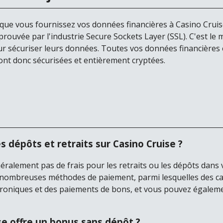
sque vous fournissez vos données financières à Casino Cruise
pprouvée par l'industrie Secure Sockets Layer (SSL). C'est le 
ur sécuriser leurs données. Toutes vos données financières 
ont donc sécurisées et entièrement cryptées.
les dépôts et retraits sur Casino Cruise ?
éralement pas de frais pour les retraits ou les dépôts dans
e nombreuses méthodes de paiement, parmi lesquelles des ca
ectroniques et des paiements de bons, et vous pouvez égalem
se offre un bonus sans dépôt ?