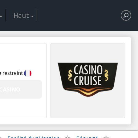
Haut
e restreint
 CASINO