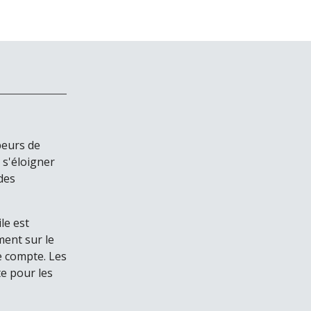
peurs de
 s'éloigner
des
le est
ment sur le
e compte. Les
te pour les