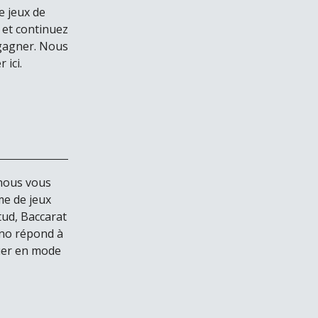
e jeux de
 et continuez
 gagner. Nous
 ici.
 nous vous
me de jeux
tud, Baccarat
sino répond à
ouer en mode