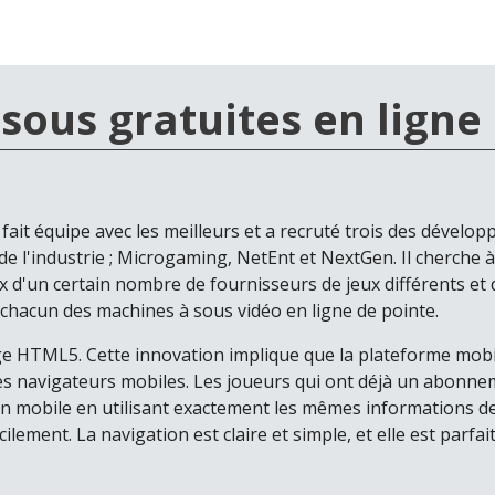
sous gratuites en ligne
fait équipe avec les meilleurs et a recruté trois des dévelop
x de l'industrie ; Microgaming, NetEnt et NextGen. Il cherche à
ux d'un certain nombre de fournisseurs de jeux différents et 
chacun des machines à sous vidéo en ligne de pointe.
age HTML5. Cette innovation implique que la plateforme mobi
es navigateurs mobiles. Les joueurs qui ont déjà un abonne
ion mobile en utilisant exactement les mêmes informations d
ement. La navigation est claire et simple, et elle est parfai