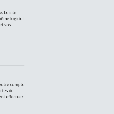
. Le site
même logiciel
et vos
 votre compte
rtes de
ent effectuer