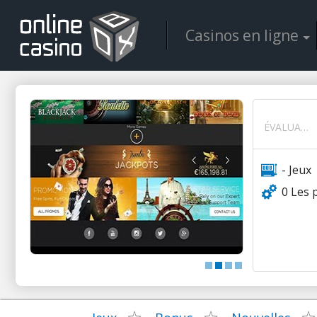
Casinos en ligne
ÉVALUATION:
- Jeux
0 Les 