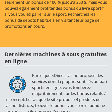
seulement un bonus de 100 % jusqu'à 250 $, mais vous
pouvez également profiter des bonus du livre sportif
si vous voulez parier sur le sport. Recherchez les
bonus de dépôts habituels en visitant leur page de
promotions en cours.
Dernières machines à sous gratuites
en ligne
Parce que 5Dimes casino propose des
services dont la plupart sont liés au pari
sportif en ligne, vous tomberez
majoritairement sur les bonus relatifs à
ce concept. Le fait que le site propose 4 produits de
casino distincts, trouver le bonus vous correspond ne
sera aussi facile que vous l’espérez.