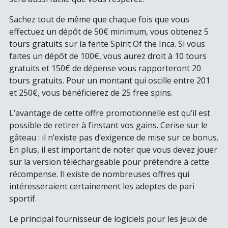
Sachez tout de même que chaque fois que vous
effectuez un dépôt de 50€ minimum, vous obtenez 5
tours gratuits sur la fente Spirit Of the Inca. Si vous
faites un dépôt de 100€, vous aurez droit à 10 tours
gratuits et 150€ de dépense vous rapporteront 20
tours gratuits. Pour un montant qui oscille entre 201
et 250€, vous bénéficierez de 25 free spins.
L’avantage de cette offre promotionnelle est qu’il est
possible de retirer à l’instant vos gains. Cerise sur le
gâteau : il n’existe pas d’exigence de mise sur ce bonus.
En plus, il est important de noter que vous devez jouer
sur la version téléchargeable pour prétendre à cette
récompense. Il existe de nombreuses offres qui
intéresseraient certainement les adeptes de pari
sportif.
Le principal fournisseur de logiciels pour les jeux de