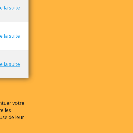
re la suite
re la suite
re la suite
ntuer votre
re les
use de leur