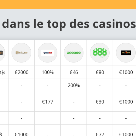
 dans le top des casinos
m₿
€2000
100%
€46
€80
€1000
-
-
200%
-
-
-
€177
-
€30
€1000
-
-
-
-
₿
€1000
-
-
€77
€1000