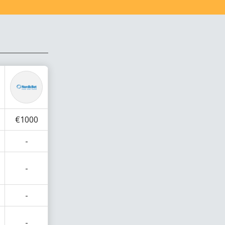
€1000
-
-
-
-