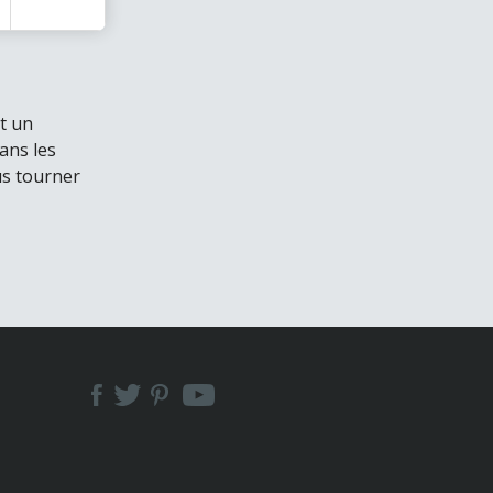
t un
ans les
us tourner