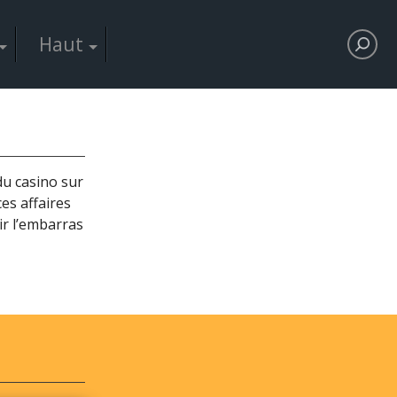
Haut
du casino sur
es affaires
oir l’embarras