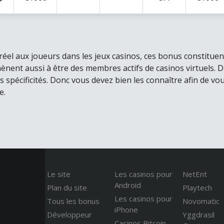
el aux joueurs dans les jeux casinos, ces bonus constituen
mènent aussi à être des membres actifs de casinos virtuels. D
s spécificités. Donc vous devez bien les connaître afin de vo
e.
Le site
Les casinos pour
NetEnt
Android
Plan du site
Playtech
Les casinos pour
Tous les bonus
Novomatic
iPhone
Développeur
Yggdrasil
Casinos Bitcoin